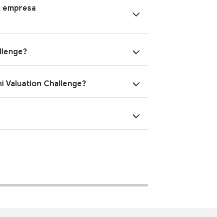
na empresa
llenge?
mi Valuation Challenge?