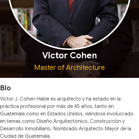
Victor Cohen
Master of Architecture
Bio
Victor J. Cohen Habie es arquitecto y ha estado en la
práctica profesional por más de 45 años, tanto en
Guatemala como en Estados Unidos, viéndose involucrado
en temas como Diseño Arquitectónico, Construcción y
Desarrollo Inmobiliario. Nombrado Arquitecto Mayor de la
Ciudad de Guatemala.