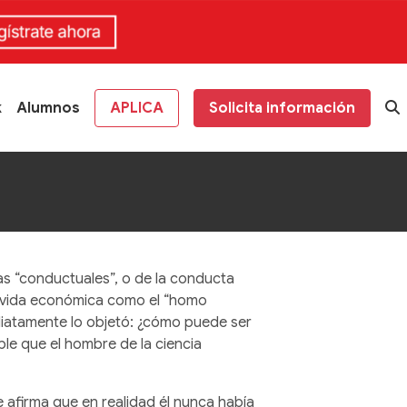
k
Alumnos
APLICA
Solicita información
as “conductuales”, o de la conducta
a vida económica como el “homo
diatamente lo objetó: ¿cómo puede ser
e que el hombre de la ciencia
afirma que en realidad él nunca había