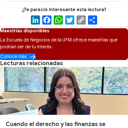
¿Te pareció interesante esta lectura?
Li
F
W
T
C
C
n
a
h
wi
o
o
Maestrías disponibles
k
c
at
tt
p
m
La Escuela de Negocios de la UFM ofrece maestrías que
e
e
s
er
y
p
podrían ser de tu interés.
dI
b
A
Li
ar
Conoce más
Lecturas relacionadas
n
o
p
n
tir
o
p
k
k
Cuando el derecho y las finanzas se