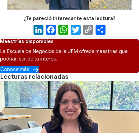
¿Te pareció interesante esta lectura?
Li
F
W
T
C
C
n
a
h
wi
o
o
Maestrías disponibles
k
c
at
tt
p
m
La Escuela de Negocios de la UFM ofrece maestrías que
e
e
s
er
y
p
podrían ser de tu interés.
dI
b
A
Li
ar
Conoce más
Lecturas relacionadas
n
o
p
n
tir
o
p
k
k