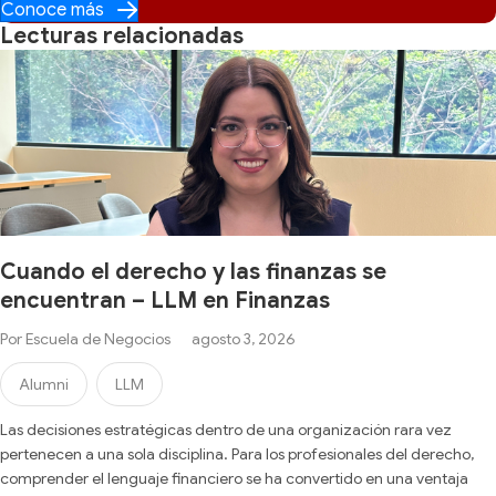
dI
b
A
Li
ar
Conoce más
Lecturas relacionadas
n
o
p
n
tir
o
p
k
k
Cuando el derecho y las finanzas se
encuentran – LLM en Finanzas
Por
Escuela de Negocios
agosto 3, 2026
Alumni
LLM
Las decisiones estratégicas dentro de una organización rara vez
pertenecen a una sola disciplina. Para los profesionales del derecho,
comprender el lenguaje financiero se ha convertido en una ventaja