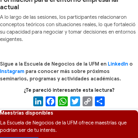
actual
A lo largo de las sesiones, los participantes relacionaron
conceptos teóricos con situaciones reales, lo que fortaleció
su capacidad para negociar y tomar decisiones en entornos
exigentes.
Sigue a la Escuela de Negocios de la UFM en
LinkedIn
o
Instagram
para conocer más sobre próximos
seminarios, programas y actividades académicas.
¿Te pareció interesante esta lectura?
Li
F
W
T
C
C
n
a
h
wi
o
o
Maestrías disponibles
k
c
at
tt
p
m
La Escuela de Negocios de la UFM ofrece maestrías que
e
e
s
er
y
p
podrían ser de tu interés.